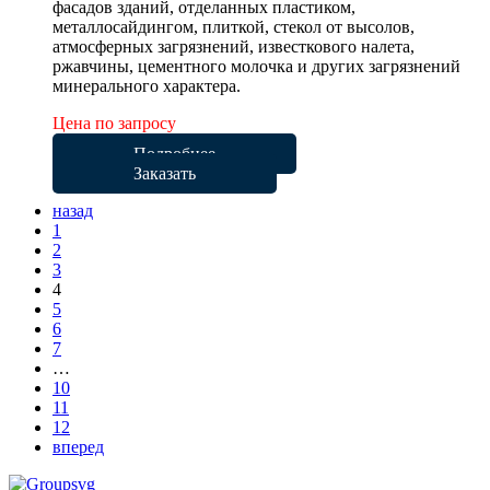
фасадов зданий, отделанных пластиком,
металлосайдингом, плиткой, стекол от высолов,
атмосферных загрязнений, известкового налета,
ржавчины, цементного молочка и других загрязнений
минерального характера.
Цена по запросу
Подробнее
Заказать
назад
1
2
3
4
5
6
7
…
10
11
12
вперед