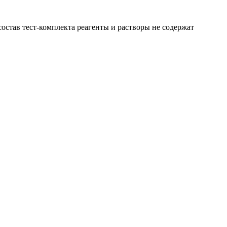
остав тест-комплекта реагенты и растворы не содержат
кты для воды
Тест-комплекты
,
Тест-комплекты для воды
охлаждения
Тест-комплект «Гидразин»