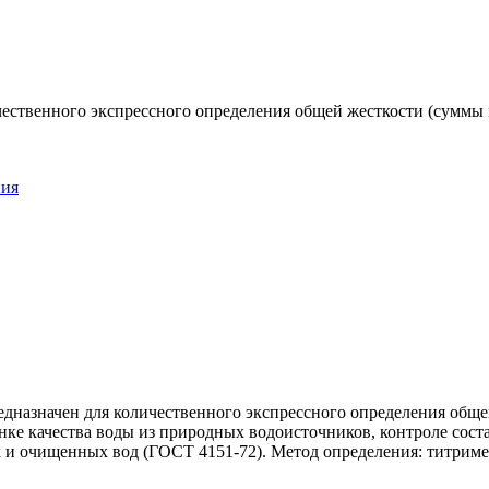
чественного экспрессного определения общей жесткости (суммы
ния
редназначен для количественного экспрессного определения об
нке качества воды из природных водоисточников, контроле сост
х и очищенных вод (ГОСТ 4151-72). Метод определения: титрим