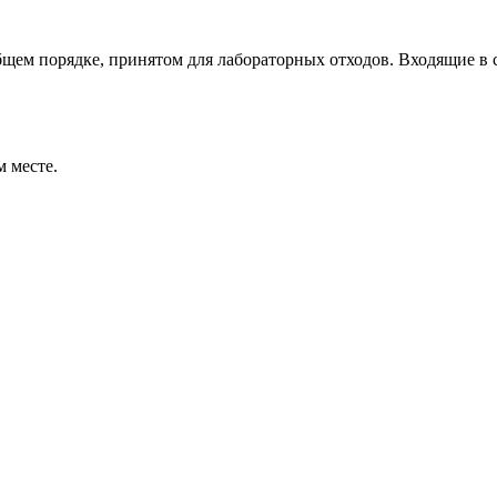
щем порядке, принятом для лабораторных отходов. Входящие в с
м месте.
лекты
,
Тест-комплекты для воды
Тест-комплекты
,
Тест-компле
я
охлаждения
мплект «Нитриты»
Тест-комплект «Медь»