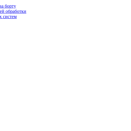
на борту
ей обработки
х систем