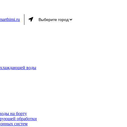
marthimi.ru
 охлаждающей воды
воды на борту
ирующей обработки
ионных систем