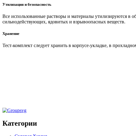
Утилизация и безопасность
Все использованные растворы и материалы утилизируются в об
сильнодействующих, ядовитых и взрывоопасных веществ.
Хранение
Тест-комплект следует хранить в корпусе-укладке, в прохладно
Тест-комплекты
,
Тест-комплекты для топлива
Тест-комп
и масла
охлаждени
Тест-комплект «Топлива и масел»
Тест-ко
Категории