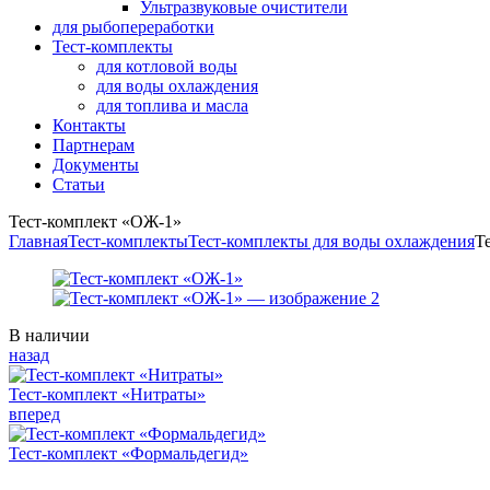
Ультразвуковые очистители
для рыбопереработки
Тест-комплекты
для котловой воды
для воды охлаждения
для топлива и масла
Контакты
Партнерам
Документы
Статьи
Тест-комплект «ОЖ-1»
Главная
Тест-комплекты
Тест-комплекты для воды охлаждения
Т
Availability:
В наличии
назад
Тест-комплект «Нитраты»
вперед
Тест-комплект «Формальдегид»