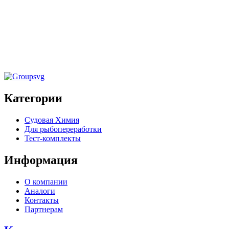
Химия для рыбопереработки
Очиститель цистерн от нефтепродуктов и
отложений «Oil Tank Cleaner» 20кг
Категории
Судовая Химия
Для рыбопереработки
Тест-комплекты
Информация
О компании
Аналоги
Контакты
Партнерам