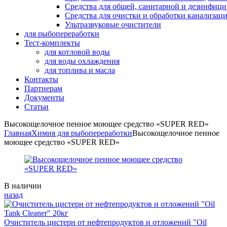
Средства для общей, санитарной и дезинфиц
Средства для очистки и обработки канализац
Ультразвуковые очистители
для рыбопереработки
Тест-комплекты
для котловой воды
для воды охлаждения
для топлива и масла
Контакты
Партнерам
Документы
Статьи
Высокощелочное пенное моющее средство «SUPER RED»
Главная
Химия для рыбопереработки
Высокощелочное пенное
моющее средство «SUPER RED»
Availability:
В наличии
назад
Очиститель цистерн от нефтепродуктов и отложений "Oil