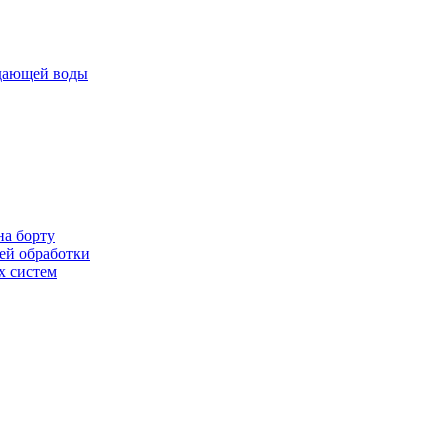
ждающей воды
на борту
ей обработки
х систем