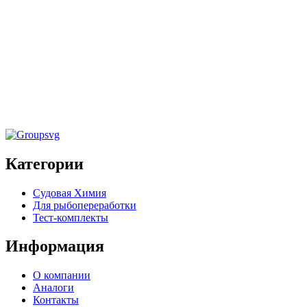
Химия для рыбопереработки
Химия для
Кислотное низкопенное моющее
Щелочно
средство «INTRO» 20кг
дезинфи
Сип» 22
Категории
Судовая Химия
Для рыбопереработки
Тест-комплекты
Информация
О компании
Аналоги
Контакты