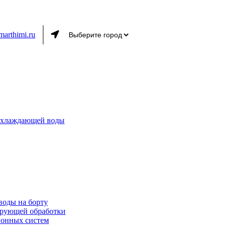
marthimi.ru
 охлаждающей воды
воды на борту
ирующей обработки
ионных систем