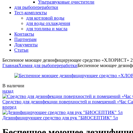
Ультразвуковые очистители
для рыбопереработки
Тест-комплекты
для котловой воды
для воды охлаждения
для топлива и масла
Контакты
Партнерам
Документы
Статьи
Беспенное моющее дезинфицирующее средство «ХЛОРИСТ» 2
Главная
Химия для рыбопереработки
Беспенное моющее дезин
Availability:
В наличии
назад
Средство для дезинфекции поверхностей и помещений «Час Са
вперед
Дезинфицирующее средство для рук "БИОСЕПТИК" 5л
Беспенное моющее дезинфиц