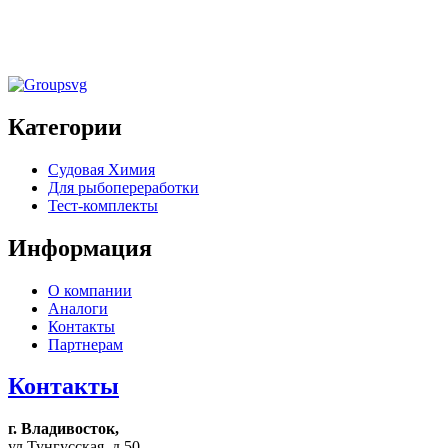
Щелочное пенное моющее средство с
дезинфицирующим эффектом «ЧасДез» 20кг
Категории
Судовая Химия
Для рыбопереработки
Тест-комплекты
Информация
О компании
Аналоги
Контакты
Партнерам
Контакты
г. Владивосток,
ул.Тунгусская, д.50