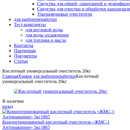
Средства для общей, санитарной и дезинфиц
Средства для очистки и обработки канализац
Ультразвуковые очистители
для рыбопереработки
Тест-комплекты
для котловой воды
для воды охлаждения
для топлива и масла
Контакты
Партнерам
Документы
Статьи
Кислотный универсальный очиститель 20кг
Главная
Химия для рыбопереработки
Кислотный
универсальный очиститель 20кг
Availability:
В наличии
назад
Концентрированный кислотный очиститель «ЖМС-1
Антинакипин» 5кг1865