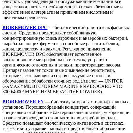
очистки. Судовладельцы и обслуживающие компании всё
чаще сталкиваются с необходимостью искать безопасные и
эффективные альтернативы привычным кислотным и
щелочным средствам.
BIOREMOVER DPC
— биологический очиститель фановых
систем. Средство представляет собой жидкую
концентрированную смесь аэробных и анаэробных бактерий,
вырабатывающих ферменты, способные разлагать белки,
жиры, целлюлозу и крахмал. Регулярное применение
BIOREMOVER DPC обеспечивает естественное
восстановление микрофлоры в системах, устраняет
органические отложения и запахи, предотвращает засоры.
Препарат заменяет токсичные химические очистители,
которые часто выводят из строя вакуумные насосы и
оборудование обработки сточных вод (Аналог — UNITOR
GAMAZYME BTC/ DREW MARINE ENVIROCARE VTC
3000/4000/ MARICHEM BIOACTIVE POWDER).
BIOREMOVER FN
— биостимулятор для сточно-фекальных
установок. Порошкообразный концентрат, содержащий
специально отобранные бактериальные штаммы, ускоряющие
разложение отходов в сточных танках и трубопроводах.
Средство повышает биологическую активность в системах,
эффективно устраняет запахи и предотвращает образование