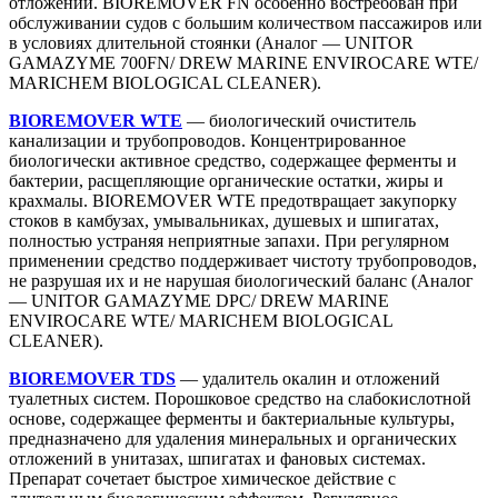
отложений. BIOREMOVER FN особенно востребован при
обслуживании судов с большим количеством пассажиров или
в условиях длительной стоянки (Аналог — UNITOR
GAMAZYME 700FN/ DREW MARINE ENVIROCARE WTE/
MARICHEM BIOLOGICAL CLEANER).
BIOREMOVER WTE
— биологический очиститель
канализации и трубопроводов. Концентрированное
биологически активное средство, содержащее ферменты и
бактерии, расщепляющие органические остатки, жиры и
крахмалы. BIOREMOVER WTE предотвращает закупорку
стоков в камбузах, умывальниках, душевых и шпигатах,
полностью устраняя неприятные запахи. При регулярном
применении средство поддерживает чистоту трубопроводов,
не разрушая их и не нарушая биологический баланс (Аналог
— UNITOR GAMAZYME DPC/ DREW MARINE
ENVIROCARE WTE/ MARICHEM BIOLOGICAL
CLEANER).
BIOREMOVER TDS
— удалитель окалин и отложений
туалетных систем. Порошковое средство на слабокислотной
основе, содержащее ферменты и бактериальные культуры,
предназначено для удаления минеральных и органических
отложений в унитазах, шпигатах и фановых системах.
Препарат сочетает быстрое химическое действие с