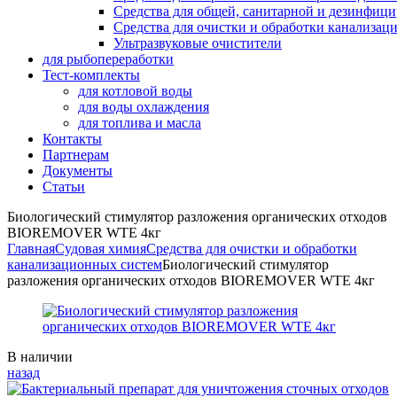
Средства для общей, санитарной и дезинфиц
Средства для очистки и обработки канализац
Ультразвуковые очистители
для рыбопереработки
Тест-комплекты
для котловой воды
для воды охлаждения
для топлива и масла
Контакты
Партнерам
Документы
Статьи
Биологический стимулятор разложения органических отходов
BIOREMOVER WTE 4кг
Главная
Судовая химия
Средства для очистки и обработки
канализационных систем
Биологический стимулятор
разложения органических отходов BIOREMOVER WTE 4кг
Availability:
В наличии
назад