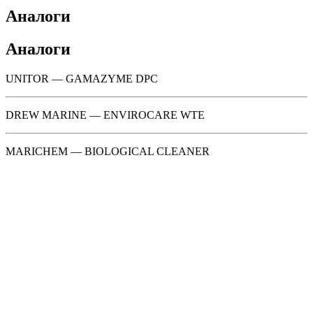
Аналоги
Аналоги
UNITOR — GAMAZYME DPC
DREW MARINE — ENVIROCARE WTE
MARICHEM — BIOLOGICAL CLEANER
Специальные средства
,
Судовая химия
Очиститель днища и корпуса судна от
ракушечника «TILE CLEANER MARINE»
20кг