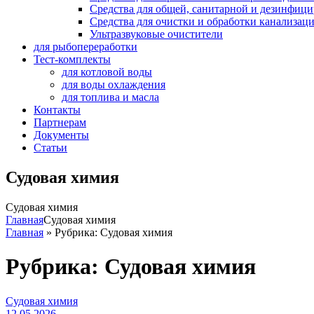
Средства для общей, санитарной и дезинфиц
Средства для очистки и обработки канализац
Ультразвуковые очистители
для рыбопереработки
Тест-комплекты
для котловой воды
для воды охлаждения
для топлива и масла
Контакты
Партнерам
Документы
Статьи
Судовая химия
Судовая химия
Главная
Судовая химия
Главная
» Рубрика:
Судовая химия
Рубрика:
Судовая химия
Категории
Судовая химия
12.05.2026