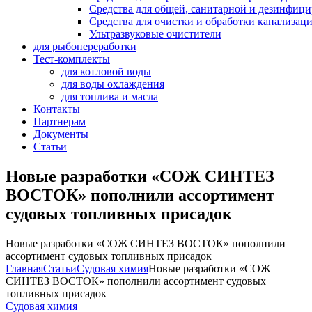
Средства для общей, санитарной и дезинфиц
Средства для очистки и обработки канализац
Ультразвуковые очистители
для рыбопереработки
Тест-комплекты
для котловой воды
для воды охлаждения
для топлива и масла
Контакты
Партнерам
Документы
Статьи
Новые разработки «СОЖ СИНТЕЗ
ВОСТОК» пополнили ассортимент
судовых топливных присадок
Новые разработки «СОЖ СИНТЕЗ ВОСТОК» пополнили
ассортимент судовых топливных присадок
Главная
Статьи
Судовая химия
Новые разработки «СОЖ
СИНТЕЗ ВОСТОК» пополнили ассортимент судовых
топливных присадок
Категории
Судовая химия