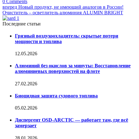
0 Comments
Навигация
вперед
Новый продукт, не имеющий аналогов в России!
Очиститель – осветлитель алюминия ALUMIN BRIGHT
по
записям
Последние статьи
Грязный воздухоохладитель: скрытые потери
мощности и топлива
12.05.2026
Алюминий без окислов за минуты: Восстановление
алюминиевых поверхностей на флоте
27.02.2026
Биоцидная защита судового топлива
05.02.2026
Диспергент OSD-ARCTIC — работает там, где всё
замерзает
28.01.2026