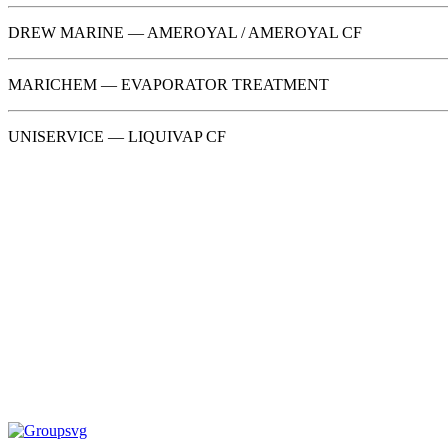
DREW MARINE — AMEROYAL / AMEROYAL CF
MARICHEM — EVAPORATOR TREATMENT
UNISERVICE — LIQUIVAP CF
Судовая химия
,
Средства для очистки и
Судовая х
обработки канализационных систем
Очистите
Очиститель выпусков, канализации
от раку
и трубопроводов «DISHMAK
MARINE
CLEANER MARINE» 25кг