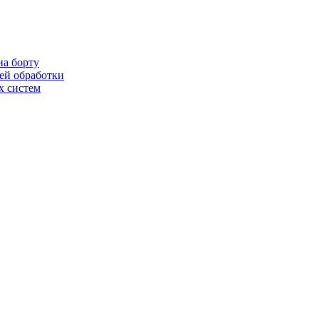
на борту
ей обработки
х систем