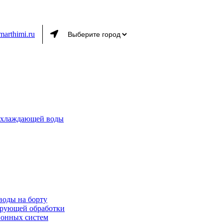
marthimi.ru
 охлаждающей воды
воды на борту
ирующей обработки
ионных систем