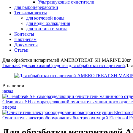
Ультразвуковые очистители
для рыбопереработки
Тест-комплекты
для котловой воды
для воды охлаждения
для топлива и масла
Контакты
Партнерам
Документы
Статьи
Для обработки испарителей AMEROTREAT SH MARINE 20кг
Главная
Судовая химия
Средства для обработки испарителей
Для
Availability:
В наличии
назад
Cleanbreak SH саморазделяющий очиститель машинного отделе
вперед
Очиститель электрооборудования быстросохнущий Electrosol 
Для обработки испарителе