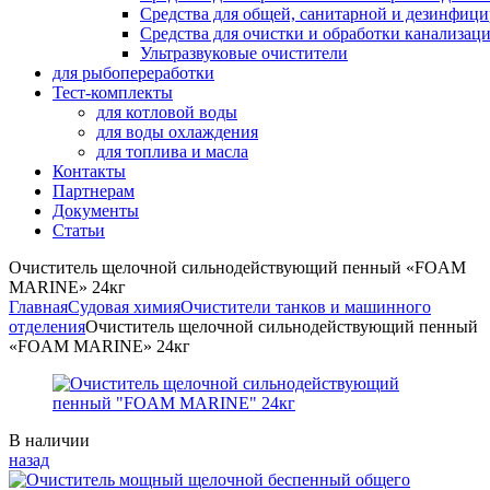
Средства для общей, санитарной и дезинфиц
Средства для очистки и обработки канализац
Ультразвуковые очистители
для рыбопереработки
Тест-комплекты
для котловой воды
для воды охлаждения
для топлива и масла
Контакты
Партнерам
Документы
Статьи
Очиститель щелочной сильнодействующий пенный «FOAM
MARINE» 24кг
Главная
Судовая химия
Очистители танков и машинного
отделения
Очиститель щелочной сильнодействующий пенный
«FOAM MARINE» 24кг
Availability:
В наличии
назад