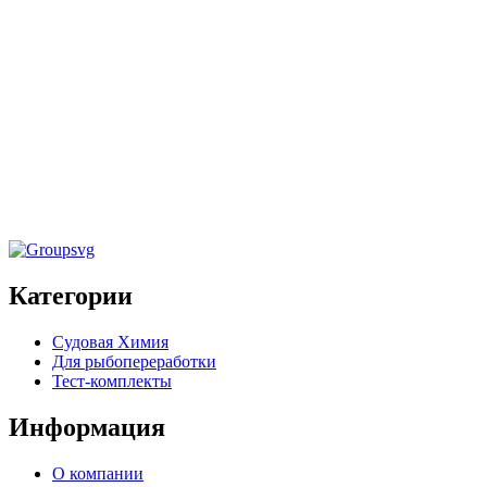
Судовая химия
,
Средства для общей, санитарной и
дезинфицирующей обработки
Средство для мытья мест общего
пользования, палуб, переборок «FLO
CLEANER MARINE» 20кг
Категории
Судовая Химия
Для рыбопереработки
Тест-комплекты
Информация
О компании