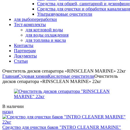
Средства для общей, санитарной и дезинфиц
Средства для очистки и обработки канализац
Ультразвуковые очистители
для рыбопереработки
Тест-комплекты
для котловой воды
для воды охлаждения
для топлива и масла
Контакты
Партнерам
Документы
Статьи
Очиститель дисков сепаратора «RINSCLEAN MARINE» 22кг
Главная
Судовая химия
Кислотные очистители
Очиститель
дисков сепаратора «RINSCLEAN MARINE» 22кг
Availability:
В наличии
назад
Средство для очистки баков "INTRO CLEANER MARINE"