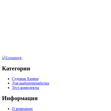
MARINE» 5кг
Специальные средства
,
Судовая химия
Очиститель днища и корпуса судна от
ракушечника «TILE CLEANER MARINE»
20кг
Категории
Судовая Химия
Для рыбопереработки
Тест-комплекты
Информация
О компании