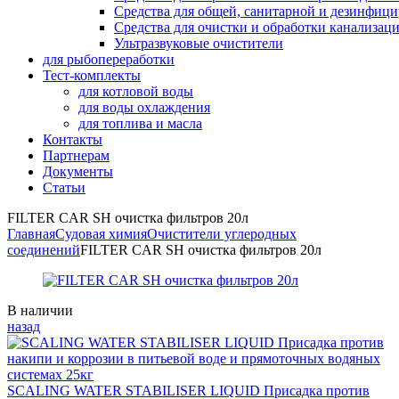
Средства для общей, санитарной и дезинфиц
Средства для очистки и обработки канализац
Ультразвуковые очистители
для рыбопереработки
Тест-комплекты
для котловой воды
для воды охлаждения
для топлива и масла
Контакты
Партнерам
Документы
Статьи
FILTER CAR SH очистка фильтров 20л
Главная
Судовая химия
Очистители углеродных
соединений
FILTER CAR SH очистка фильтров 20л
Availability:
В наличии
назад
SCALING WATER STABILISER LIQUID Присадка против