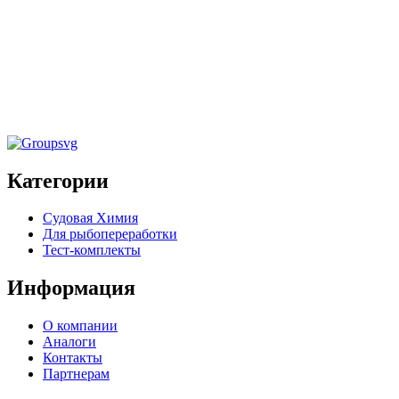
Средства для очистки и обработки канализационных
систем
,
Судовая химия
Очиститель выпусков, канализации и
трубопроводов «DISHMAK CLEANER
MARINE» 25кг
Категории
Судовая Химия
Для рыбопереработки
Тест-комплекты
Информация
О компании
Аналоги
Контакты
Партнерам