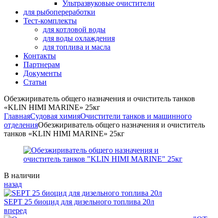
Ультразвуковые очистители
для рыбопереработки
Тест-комплекты
для котловой воды
для воды охлаждения
для топлива и масла
Контакты
Партнерам
Документы
Статьи
Обезжириватель общего назначения и очиститель танков
«KLIN HIMI MARINE» 25кг
Главная
Судовая химия
Очистители танков и машинного
отделения
Обезжириватель общего назначения и очиститель
танков «KLIN HIMI MARINE» 25кг
Availability:
В наличии
назад
SEPT 25 биоцид для дизельного топлива 20л
вперед