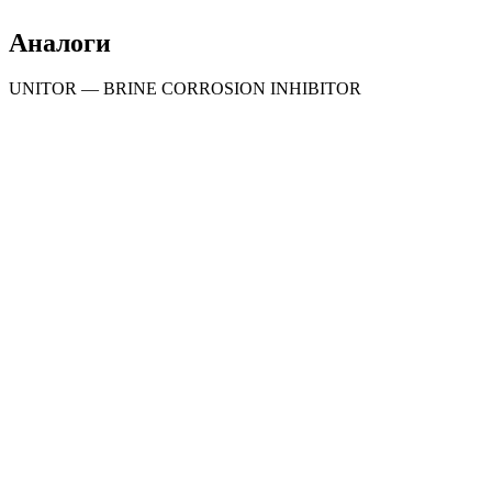
Аналоги
UNITOR — BRINE CORROSION INHIBITOR
Средства для общей, санитарной и дезинфицирующей
обработки
,
Судовая химия
Очиститель кожи рук «HAND WASH
MARINE» 5кг
Средства для обработки систем производства воды на
борту
,
Судовая химия
Очиститель мембран опреснителя обратного
осмоса «OSMOCLEAN-ALK MARINE» 22кг