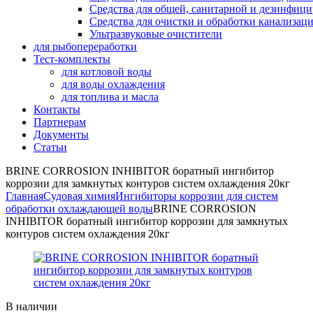
Средства для общей, санитарной и дезинфиц
Средства для очистки и обработки канализац
Ультразвуковые очистители
для рыбопереработки
Тест-комплекты
для котловой воды
для воды охлаждения
для топлива и масла
Контакты
Партнерам
Документы
Статьи
BRINE CORROSION INHIBITOR боратный ингибитор
коррозии для замкнутых контуров систем охлаждения 20кг
Главная
Судовая химия
Ингибиторы коррозии для систем
обработки охлаждающей воды
BRINE CORROSION
INHIBITOR боратный ингибитор коррозии для замкнутых
контуров систем охлаждения 20кг
Availability:
В наличии