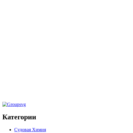
Средства для общей, санитарной и дезинфицирующей
обработки
,
Судовая химия
Щелочной пенный очиститель с
дезинфицирующим эффектом «HOUR DES
MARINE» 20кг
Очистители танков и машинного отделения
,
Судовая
химия
Очиститель щелочной сильнодействующий
пенный «FOAM MARINE» 24кг
Категории
Судовая Химия