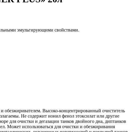
сильными эмульгирующими свойствами.
в и обезжиривателем. Высоко-концентрированный очиститель
лагаемы. Не содержит нонил фенол этоксилат или другие
оре для очистки и дегазации танков двойного дна, диптанков
сел. Может использоваться для очистки и обезжиривания
 металлических, окрашенных поверхностей и покрытий танков.