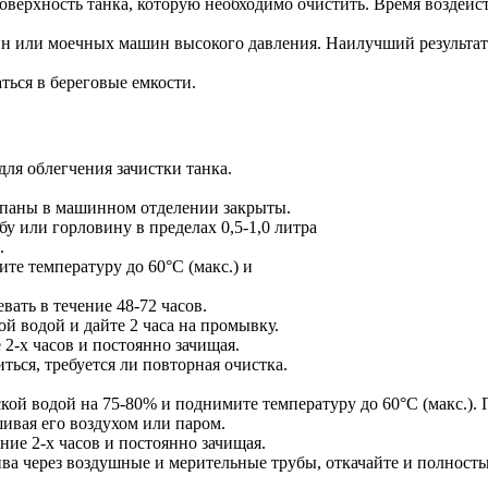
хность танка, которую необходимо очистить. Время воздействи
 или моечных машин высокого давления. Наилучший результат д
ться в береговые емкости.
для облегчения зачистки танка.
лапаны в машинном отделении закрыты.
 или горловину в пределах 0,5-1,0 литра
.
те температуру до 60°С (макс.) и
вать в течение 48-72 часов.
ой водой и дайте 2 часа на промывку.
 2-х часов и постоянно зачищая.
ться, требуется ли повторная очистка.
 водой на 75-80% и поднимите температуру до 60°С (макс.). П
ивая его воздухом или паром.
ние 2-х часов и постоянно зачищая.
ива через воздушные и мерительные трубы, откачайте и полность