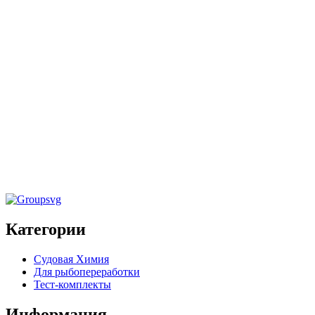
Кислотные
Средства для общей, санитарной и
дезинфицирующей обработки
,
Судовая химия
Очистите
«RINSC
Средство для мытья мест общего
пользования, палуб, переборок
«FLO CLEANER MARINE» 20кг
Категории
Судовая Химия
Для рыбопереработки
Тест-комплекты
Информация