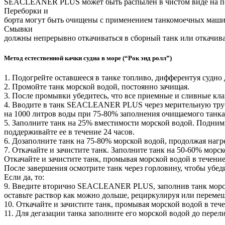
SEACLEANER PLUS может быть распылен в чистом виде на повер
Переборки и
борта могут быть очищены с применением танкомоечных машин
Смывки
должны непрерывно откачиваться в сборный танк или откачива
Метод естественной качки судна в море (“Рок энд ролл”)
1. Подогрейте оставшееся в танке топливо, дифферентуя судно 
2. Промойте танк морской водой, постоянно зачищая.
3. После промывки убедитесь, что все приемные и сливные к
4. Вводите в танк SEACLEANER PLUS через мерительную трубу
на 1000 литров воды при 75-80% заполнения очищаемого танка
5. Заполните танк на 25% вместимости морской водой. Подними
поддерживайте ее в течение 24 часов.
6. Дозаполните танк на 75-80% морской водой, продолжая нагре
7. Откачайте и зачистите танк. Заполните танк на 50-60% морск
Откачайте и зачистите танк, промывая морской водой в течение
После завершения осмотрите танк через горловину, чтобы убеди
Если да, то:
9. Введите вторично SEACLEANER PLUS, заполнив танк морской
оставьте раствор как можно дольше, рециркулируя или перемеш
10. Откачайте и зачистите танк, промывая морской водой в тече
11. Для дегазации танка заполните его морской водой до перел