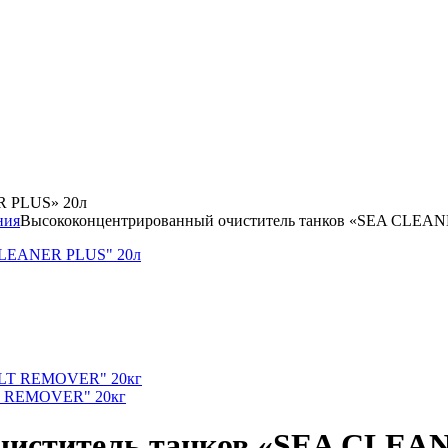
R PLUS» 20л
ния
Высококонцентрированный очиститель танков «SEA CLEA
LT REMOVER" 20кг
чиститель танков «SEA CLEA