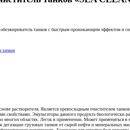
и обезжириватель танков с быстрым проникающим эффектом и 
я химия
снове растворителя. Является превосходным очистителем танко
 свойствами. Эмульгаторы данного продукта биологически раз
о многих областях. Легок в применении. Может применяться в м
 и дегазации грузовых танков от сырой нефти и минеральных ма
обезжиренную поверхность. Безопасен для очистки большинства