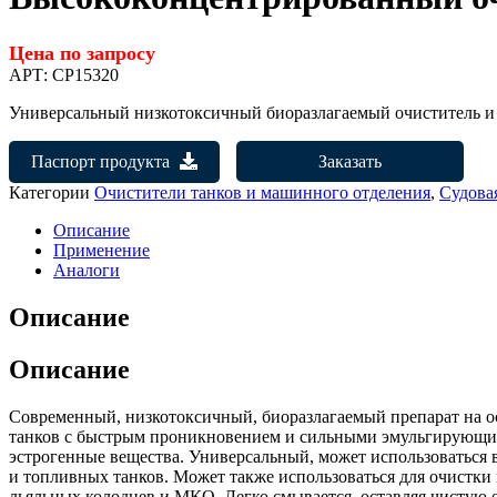
Цена по запросу
АРТ:
CP15320
Универсальный низкотоксичный биоразлагаемый очиститель 
Паспорт продукта
Заказать
Категории
Очистители танков и машинного отделения
,
Судова
Описание
Применение
Аналоги
Описание
Описание
Современный, низкотоксичный, биоразлагаемый препарат на о
танков с быстрым проникновением и сильными эмульгирующими
эстрогенные вещества. Универсальный, может использоваться в
и топливных танков. Может также использоваться для очистки
льяльных колодцев и МКО. Легко смывается, оставляя чистую 