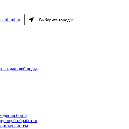
marthimi.ru
 охлаждающей воды
воды на борту
ирующей обработки
ионных систем