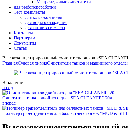
Ультразвуковые очистители
для рыбопереработки
Тест-комплекты
для котловой воды
для воды охлаждения
для топлива и масла
Контакты
Партнерам
Документы
Статьи
Высококонцентрированный очиститель танков «SEA CLEANE
Главная
Судовая химия
Очистители танков и машинного отделе
Availability:
В наличии
назад
Очиститель танков двойного дна "SEA CLEANER" 20л
вперед
Полимер грязеотделитель для балластных танков "MUD & SI
Высококонцентрированный о