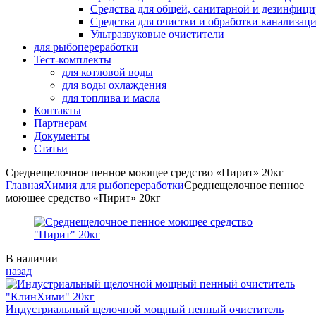
Средства для общей, санитарной и дезинфиц
Средства для очистки и обработки канализац
Ультразвуковые очистители
для рыбопереработки
Тест-комплекты
для котловой воды
для воды охлаждения
для топлива и масла
Контакты
Партнерам
Документы
Статьи
Среднещелочное пенное моющее средство «Пирит» 20кг
Главная
Химия для рыбопереработки
Среднещелочное пенное
моющее средство «Пирит» 20кг
Availability:
В наличии
назад
Индустриальный щелочной мощный пенный очиститель