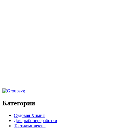
Химия для рыбопереработки
Многокомпонентное нейтральное
дезинфицирующее средство «SEPT» 5кг
Химия для рыбопереработки
Кислотное низкопенное моющее средство
«INTRO» 20кг
Категории
Судовая Химия
Для рыбопереработки
Тест-комплекты