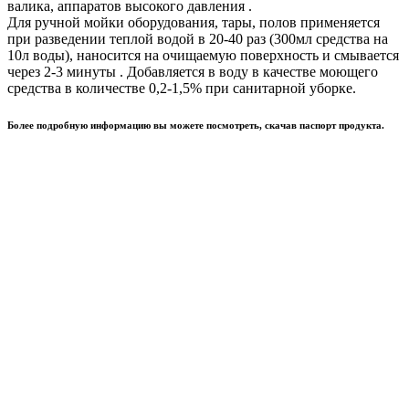
валика, аппаратов высокого давления .
Для ручной мойки оборудования, тары, полов применяется
при разведении теплой водой в 20-40 раз (300мл средства на
10л воды), наносится на очищаемую поверхность и смывается
через 2-3 минуты . Добавляется в воду в качестве моющего
средства в количестве 0,2-1,5% при санитарной уборке.
Более подробную информацию вы можете посмотреть, скачав паспорт продукта.
Химия для рыбопереработки
Щелочное пенное моющее
дезинфицирующее средство «Хлор Актив
Супер» 22кг
Химия для рыбопереработки
Кислотный универсальный очиститель 20кг