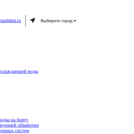
marthimi.ru
 охлаждающей воды
воды на борту
ирующей обработки
ионных систем