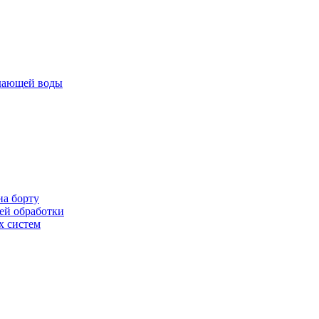
ждающей воды
на борту
ей обработки
х систем