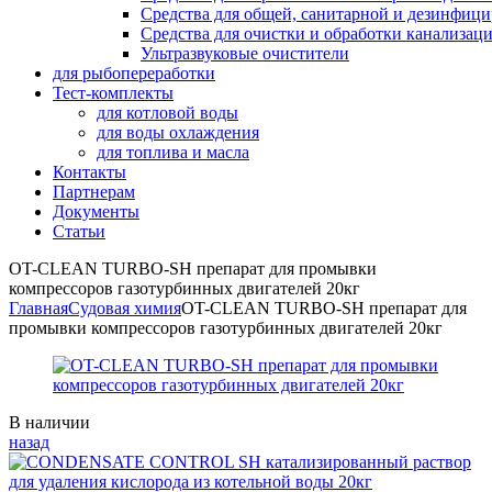
Средства для общей, санитарной и дезинфиц
Средства для очистки и обработки канализац
Ультразвуковые очистители
для рыбопереработки
Тест-комплекты
для котловой воды
для воды охлаждения
для топлива и масла
Контакты
Партнерам
Документы
Статьи
OT-CLEAN TURBO-SH препарат для промывки
компрессоров газотурбинных двигателей 20кг
Главная
Судовая химия
OT-CLEAN TURBO-SH препарат для
промывки компрессоров газотурбинных двигателей 20кг
Availability:
В наличии
назад