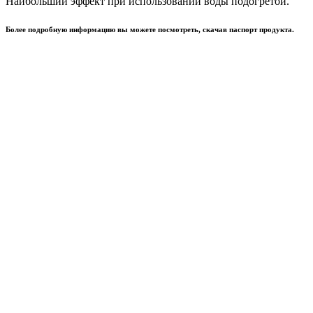
Наибольший эффект при использовании воды подогретой.
Более подробную информацию вы можете посмотреть, скачав паспорт продукта.
Специальные средства
,
Судовая химия
Очиститель днища и корпуса судна от
ракушечника «TILE CLEANER MARINE»
20кг
Средства для общей, санитарной и дезинфицирующей
обработки
,
Судовая химия
Очиститель грязи для любых типов
ковровых покрытий «CARPET CLEANER
MARINE» 5кг