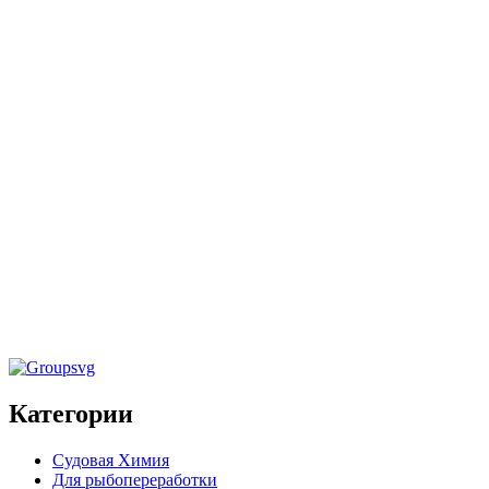
Средства для обработки систем производства воды на
борту
,
Судовая химия
Очиститель мембран опреснителя обратного
осмоса «OSMOCLEAN-ALK MARINE» 22кг
Средства для общей, санитарной и дезинфицирующей
обработки
,
Судовая химия
Очиститель, осветлитель тика (шаг1+шаг2)
«TREEC CLEANER MARINE» 5кг
Категории
Судовая Химия
Для рыбопереработки