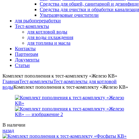
Средства для общей, санитарной и дезинфиц
Средства для очистки и обработки канализац
Ультразвуковые очистители
для рыбопереработки
Тест-комплекты
для котловой воды
для воды охлаждения
для топлива и масла
Контакты
Партнерам
Документы
Статьи
Комплект пополнения к тест-комплекту «Железо КВ»
Главная
Тест-комплекты
Тест-комплекты для котловой
воды
Комплект пополнения к тест-комплекту «Железо КВ»
Availability:
В наличии
назад